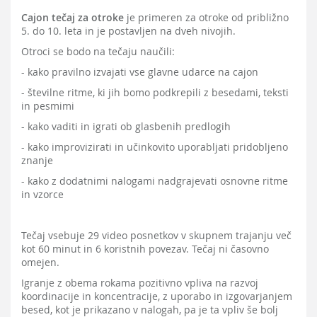
Cajon tečaj za otroke
je primeren za otroke od približno
5. do 10. leta in je postavljen na dveh nivojih.
Otroci se bodo na tečaju naučili:
- kako
pravilno izvajati vse glavne udarce na cajon
- številne ritme, ki jih bomo podkrepili z besedami, teksti
in pesmimi
- kako vaditi in igrati ob glasbenih predlogih
- kako improvizirati in učinkovito uporabljati pridobljeno
znanje
- kako z dodatnimi nalogami nadgrajevati osnovne ritme
in vzorce
Tečaj vsebuje 29 video posnetkov v skupnem trajanju več
kot 60 minut in 6 koristnih povezav. Tečaj ni časovno
omejen.
Igranje z obema rokama pozitivno vpliva na razvoj
koordinacije in koncentracije, z uporabo in izgovarjanjem
besed, kot je prikazano v nalogah, pa je ta vpliv še bolj