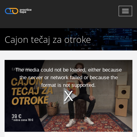
Toggl
navig
Cajon tečaj za otroke
This
is
a
The media could not be loaded, either because
modal
window.
the server or network failed or because the
format is not supported.
Play