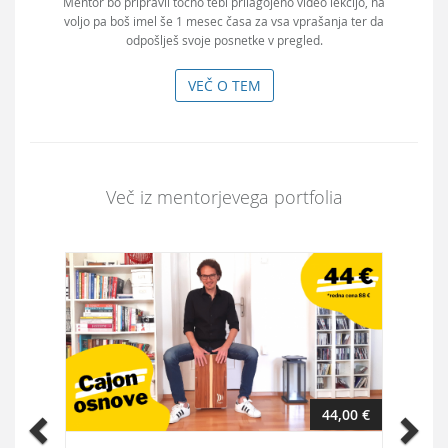
Mentor bo pripravil točno tebi prilagojeno video lekcijo, na
voljo pa boš imel še 1 mesec časa za vsa vprašanja ter da
odpošlješ svoje posnetke v pregled.
VEČ O TEM
Več iz mentorjevega portfolia
Previous
Ne
44,00 €